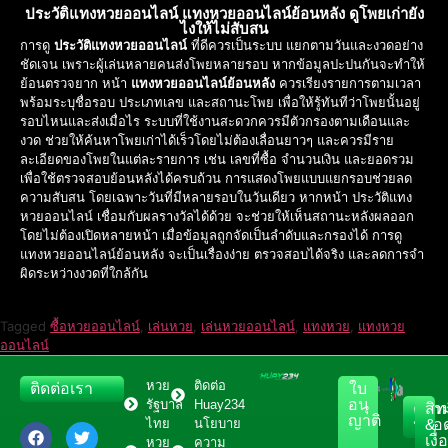
ประวัติแทงหวยออนไลน์ แทงหวยออนไลน์ย้อนหลัง ดูโพยเก่ายัง
ไงให้ไม่สับสน
การดู
ประวัติแทงหวยออนไลน์
ที่ดีควรเป็นระบบ แยกตามวันและงวดอย่าง
ชัดเจน เพราะผู้เล่นหลายคนส่งโพยหลายรอบ หากข้อมูลปะปนกันจะทำให้
ย้อนตรวจยาก หน้า
แทงหวยออนไลน์ย้อนหลัง
ควรเรียงรายการตามเวลา
พร้อมระบุชื่อรอบ ประเภทเลข และสถานะโพย เพื่อให้รู้ทันทีว่าโพยนั้นอยู่
รอบไหนและส่งเมื่อไร ระบบที่ใช้งานสะดวกควรมีตัวกรองตามเดือนและ
งวด ช่วยให้ค้นหาโพยเก่าได้เร็วโดยไม่ต้องเลื่อนยาวๆ และควรมีราย
ละเอียดของโพยในแต่ละรายการ เช่น เลขที่ซื้อ จำนวนเงิน และยอดรวม
เพื่อใช้ตรวจสอบย้อนหลังได้ครบถ้วน การแสดงโพยแบบแยกรอบช่วยลด
ความสับสน โดยเฉพาะวันที่มีหลายรอบในวันเดียว หากหน้า ประวัติแทง
หวยออนไลน์ เชื่อมกับผลรางวัลได้ด้วย จะช่วยให้เห็นสถานะหลังผลออก
โดยไม่ต้องเปิดหลายหน้า เมื่อข้อมูลถูกจัดเป็นลำดับและกรองได้ การดู
แทงหวยออนไลน์ย้อนหลัง จะเป็นเรื่องง่าย ตรวจสอบได้จริง และลดการจำ
ผิดระหว่างงวดที่ใกล้กัน
Tagged
ซื้อหวยออนไลน์
,
เล่นหวย
,
เล่นหวยออนไลน์
,
แทงหวย
,
แทงหวย
ออนไลน์
หวย
ติดต่อ
ติดต่อเรา
ใบ
อนุ
รัฐบาล
Huay234
ควา
สิทธ
ญาติ
ไทย
นโยบาย
ปลอด
&
เงื
หวย
ความ