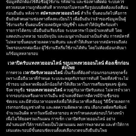
ข้อมูลที่มักต้องใช้คือชื่อผู้ใช้งาน รหัสผ่าน และช่องทางติดต่อ ระบบควร
ตรวจสอบความถูกต้องทันที หากกรอกไม่ครบหรือรูปแบบผิดต้องแจ้งเตือน
ก่อนยืนยัน หลังจาก
สมัครแทงหวยออนไลน์
สำเร็จ ขั้นตอนถัดไปคือการ
ยืนยันตัวตนผ่านช่องทางที่ลงทะเบียนไว้ เพื่อยืนยันว่าเจ้าของข้อมูลเป็นผู้
ใช้งานจริง ขั้นตอนนี้ช่วยลดปัญหาบัญชีซ้ำ และทำให้บัญชีพร้อมทำ
รายการได้ครบ เมื่อยืนยันเรียบร้อย ระบบควรพาไปหน้าแทงทันที โดย
แสดงประเภทหวย รอบปัจจุบัน และเมนูฝากเงินอย่างเป็นลำดับ การสมัครที่
ไม่หลายขั้นตอนช่วยลดความสับสน และทำให้เส้นทางจากสมัครจนถึงส่ง
โพยรอบแรกต่อเนื่อง ผู้ใช้งานจึงเริ่มใช้งานได้ทัน โดยไม่ต้องย้อนกลับมา
แก้ข้อมูลหลายรอบ
เวลาปิดรับแทงหวยออนไลน์ รอบแทงหวยออนไลน์ ต้องเช็กก่อน
ส่งโพย
การตรวจ
เวลาปิดรับหวยออนไลน์
เป็นเรื่องที่ต้องทำก่อนกรอกเลขทุกครั้ง
เพราะเมื่อถึงเวลาที่กำหนด ระบบจะหยุดรับรายการทันที โพยที่ส่งช้าจะไม่
เข้ารอบ แม้พลาดเพียงเล็กน้อยก็ทำให้เสียเวลาในการเตรียมชุดเลข ผู้เล่น
จึงควรดูชื่อ
รอบแทงหวยออนไลน์
ควบคู่กับเวลาปิดรับเสมอ ไม่ควรจำเวลา
จากรอบก่อนหรือเดาจากวันอื่น หน้าแทงที่จัดการดีควรมีป้ายชื่อรอบ
ชัดเจน และมีตัวนับเวลาถอยหลังเพื่อให้เห็นเวลาที่เหลืออยู่ วิธีนี้ช่วยลดการ
เร่งกรอกข้อมูลช่วงท้าย และลดความผิดพลาด เช่น เลือกงวดผิดหรือพิมพ์
จำนวนเงินผิด หากวันหนึ่งมีหลายรอบ ควรกำหนดงบต่อรอบไว้ล่วงหน้า
เพื่อไม่ให้ยอดรวมเกินแผน การเช็ก เวลาปิดรับหวยออนไลน์ อย่าง
สม่ำเสมอทำให้การส่งโพยเป็นไปตามแผน ลดการพลาดงวด และทำให้การ
เล่นแต่ละรอบมีขั้นตอนชัดเจนตั้งแต่เลือกงวดจนถึงยืนยันโพย