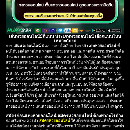
เล่นหวยออนไลน์มีกี่แบบ ประเภทหวยออนไลน์ เลือกแบบไหน
เหมาะกับงบ
การ
เล่นหวยออนไลน์
มีหลายแบบให้เลือก โดย
ประเภทหวยออนไลน์
ที่
พบได้บ่อยคือหวยไทย หวยลาว หวยฮานอย และหวยหุ้น ความต่างหลักคือ
จำนวนรอบและช่วงเวลาประกาศผล หวยไทยมักเป็นงวดตามวันที่กำหนด
ส่วนหวยลาวและฮานอยมีรอบมากกว่าในหนึ่งวัน ทำให้ผู้เล่นต้องจัดเวลา
และงบให้เหมาะกับจำนวนรอบที่ตั้งใจเล่น เรื่องงบสัมพันธ์กับต้นทุนต่อชุด
เช่น เลข 2 ตัวใช้เงินต่อชุดต่ำกว่า ทำให้กระจายหลายชุดได้ง่ายกว่า ขณะ
ที่เลข 3 ตัวหรือรูปแบบที่มีจำนวนหลักมากขึ้น มักทำให้ต้นทุนต่อโพยสูงขึ้น
ผู้ที่ต้องการคุมงบจึงควรเลือกประเภทและรูปแบบเลขให้สอดคล้องกับ
จำนวนรอบที่เล่นจริง หน้าเว็บที่แยกหมวดหวยครบในหน้าเดียวช่วยให้
เปรียบเทียบได้เร็ว ผู้เล่นเห็นว่ากำลังอยู่ในหมวดไหน รอบไหน และเลือกได้
โดยไม่สลับหลายหน้า เมื่อเข้าใจความถี่รอบและต้นทุนของแต่ละ ประเภท
หวยออนไลน์ การ เล่นหวยออนไลน์ จะวางแผนได้เป็นระบบและไม่หลุดงบ
สมัครก่อนแทงหวยออนไลน์ สมัครหวยออนไลน์ ต้องทำอะไรบ้าง
ก่อนเริ่มแทง ควรทำ
สมัครหวยออนไลน์
ให้เสร็จครบขั้นตอนเพื่อให้เข้าใช้
งานได้ต่อเนื่อง แบบฟอร์มสมัครที่ดีควรรวมไว้ในหน้าเดียว ลดการกรอกซ้ำ