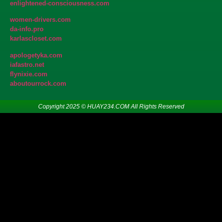
enlightened-consciousness.com
women-drivers.com
da-info.pro
karlascloset.com
apologetyka.com
iafastro.net
flynixie.com
aboutourrock.com
Copyright 2025 © HUAY234.COM All Rights Reserved