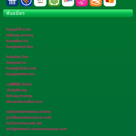
พันธมิตร
huay234.com
lottoup.money
huaythai.lol
huayhanoi.fun
huaylao.fun
huayset.co
huayglobal.com
huayyeekee.me
cat8888.direct
chokdd.vip
hihuay.money
oksanakorotka.com
radiointernetowe.online
youthworkresource.com
luchinovisconti.net
enlightened-consciousness.com