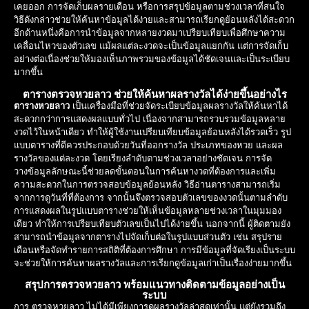
เคยออก การจัดเก็บผลรายเดือน หรือการสรุปข้อมูลตามช่วงเวลาที่สนใจ
วิธีดังกล่าวช่วยให้ค้นหาข้อมูลได้ง่ายและสามารถเรียกดูย้อนหลังได้สะดวก
อีกด้านหนึ่งคือการนำข้อมูลจากหลายงวดมาเปรียบเทียบเพื่อศึกษาความ
เคลื่อนไหวของตัวเลข แม้ผลแต่ละงวดจะเป็นข้อมูลแยกกัน แต่การจัดเก็บ
อย่างต่อเนื่องช่วยให้มองเห็นภาพรวมของข้อมูลได้ชัดเจนและเป็นระเบียบ
มากขึ้น
ตารางตรวจหวยลาว ช่วยให้ค้นหาผลรางวัลได้ง่ายขึ้นอย่างไร
ตารางหวยลาว
เป็นเครื่องมือที่ช่วยจัดระเบียบข้อมูลผลรางวัลให้ค้นหาได้
สะดวกกว่าการแสดงผลแบบทั่วไป เนื่องจากสามารถรวบรวมข้อมูลหลาย
งวดไว้ในหน้าเดียว ทำให้ผู้ใช้งานเปรียบเทียบข้อมูลย้อนหลังได้รวดเร็ว รูป
แบบตารางที่ดีควรประกอบด้วยวันที่ออกรางวัล ประเภทของหวย และผล
รางวัลของแต่ละงวด โดยเรียงลำดับตามช่วงเวลาอย่างชัดเจน การจัด
วางข้อมูลลักษณะนี้ช่วยลดขั้นตอนในการค้นหางวดที่ต้องการและเพิ่ม
ความสะดวกในการตรวจสอบข้อมูลย้อนหลัง วิธีอ่านตารางสามารถเริ่ม
จากการดูวันที่ที่ต้องการ จากนั้นจึงตรวจสอบตัวเลขของงวดนั้นตามลำดับ
การแสดงผลในรูปแบบตารางช่วยให้เห็นข้อมูลหลายช่วงเวลาในมุมมอง
เดียว ทำให้การเปรียบเทียบตัวเลขเป็นไปได้ง่ายขึ้น นอกจากนี้ ผู้ติดตามยัง
สามารถนำข้อมูลจากตารางไปจัดเก็บต่อในรูปแบบส่วนตัว เช่น สรุปราย
เดือนหรือจัดทำรายการสถิติที่ต้องการศึกษา การมีข้อมูลที่จัดเรียงเป็นระบบ
จะช่วยให้การค้นหาผลรางวัลและการเรียกดูข้อมูลเก่าเป็นเรื่องง่ายมากขึ้น
สรุปการตรวจหวยลาว พร้อมแนวทางติดตามข้อมูลอย่างเป็น
ระบบ
การ ตรวจหวยลาว ไม่ได้มีเพียงการดูผลรางวัลล่าสุดเท่านั้น แต่ยังรวมถึง