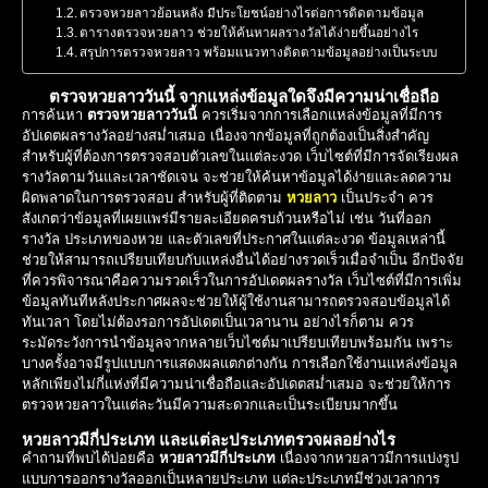
ตรวจหวยลาวย้อนหลัง มีประโยชน์อย่างไรต่อการติดตามข้อมูล
ตารางตรวจหวยลาว ช่วยให้ค้นหาผลรางวัลได้ง่ายขึ้นอย่างไร
สรุปการตรวจหวยลาว พร้อมแนวทางติดตามข้อมูลอย่างเป็นระบบ
ตรวจหวยลาววันนี้ จากแหล่งข้อมูลใดจึงมีความน่าเชื่อถือ
การค้นหา
ตรวจหวยลาววันนี้
ควรเริ่มจากการเลือกแหล่งข้อมูลที่มีการ
อัปเดตผลรางวัลอย่างสม่ำเสมอ เนื่องจากข้อมูลที่ถูกต้องเป็นสิ่งสำคัญ
สำหรับผู้ที่ต้องการตรวจสอบตัวเลขในแต่ละงวด เว็บไซต์ที่มีการจัดเรียงผล
รางวัลตามวันและเวลาชัดเจน จะช่วยให้ค้นหาข้อมูลได้ง่ายและลดความ
ผิดพลาดในการตรวจสอบ สำหรับผู้ที่ติดตาม
หวยลาว
เป็นประจำ ควร
สังเกตว่าข้อมูลที่เผยแพร่มีรายละเอียดครบถ้วนหรือไม่ เช่น วันที่ออก
รางวัล ประเภทของหวย และตัวเลขที่ประกาศในแต่ละงวด ข้อมูลเหล่านี้
ช่วยให้สามารถเปรียบเทียบกับแหล่งอื่นได้อย่างรวดเร็วเมื่อจำเป็น อีกปัจจัย
ที่ควรพิจารณาคือความรวดเร็วในการอัปเดตผลรางวัล เว็บไซต์ที่มีการเพิ่ม
ข้อมูลทันทีหลังประกาศผลจะช่วยให้ผู้ใช้งานสามารถตรวจสอบข้อมูลได้
ทันเวลา โดยไม่ต้องรอการอัปเดตเป็นเวลานาน อย่างไรก็ตาม ควร
ระมัดระวังการนำข้อมูลจากหลายเว็บไซต์มาเปรียบเทียบพร้อมกัน เพราะ
บางครั้งอาจมีรูปแบบการแสดงผลแตกต่างกัน การเลือกใช้งานแหล่งข้อมูล
หลักเพียงไม่กี่แห่งที่มีความน่าเชื่อถือและอัปเดตสม่ำเสมอ จะช่วยให้การ
ตรวจหวยลาวในแต่ละวันมีความสะดวกและเป็นระเบียบมากขึ้น
หวยลาวมีกี่ประเภท และแต่ละประเภทตรวจผลอย่างไร
คำถามที่พบได้บ่อยคือ
หวยลาวมีกี่ประเภท
เนื่องจากหวยลาวมีการแบ่งรูป
แบบการออกรางวัลออกเป็นหลายประเภท แต่ละประเภทมีช่วงเวลาการ