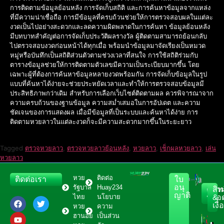
การติดตามข้อมูลย้อนหลัง การจัดเก็บสถิติ และการค้นหาข้อมูลจากแหล่ง
ที่มีความน่าเชื่อถือ การมีข้อมูลที่ครบถ้วนช่วยให้การตรวจสอบผลในแต่ละ
งวดเป็นไปอย่างสะดวกและลดความผิดพลาดในการค้นหา ข้อมูลย้อนหลัง
มีบทบาทสำคัญต่อการจัดเก็บประวัติผลรางวัล ผู้ติดตามสามารถย้อนกลับ
ไปตรวจสอบงวดก่อนหน้าได้ทุกเมื่อ พร้อมนำข้อมูลมาจัดเรียงเป็นหมวด
หมู่หรือบันทึกเป็นสถิติส่วนตัวตามช่วงเวลาที่สนใจ การใช้สถิติร่วมกับ
ตารางข้อมูลช่วยให้การติดตามตัวเลขมีความเป็นระเบียบมากขึ้น โดย
เฉพาะผู้ที่ต้องการค้นหาข้อมูลหลายงวดพร้อมกัน การจัดเก็บข้อมูลในรูป
แบบที่ค้นหาได้ง่ายจะช่วยประหยัดเวลาและทำให้การตรวจสอบข้อมูลมี
ประสิทธิภาพกว่าเดิม สำหรับการเลือกเว็บไซต์ติดตามผล ควรพิจารณาจาก
ความครบถ้วนของฐานข้อมูล ความสม่ำเสมอในการอัปเดต และความ
ชัดเจนของการแสดงผล เมื่อมีข้อมูลที่เป็นระบบและค้นหาได้ง่าย การ
ติดตามหวยลาวในแต่ละงวดก็จะมีความสะดวกมากขึ้นในระยะยาว
Tagged
ตรวจหวยลาว
,
ตรวจหวยลาวย้อนหลัง
,
หวยลาว
,
เช็กผลหวยลาว
,
เล่น
หวยลาว
หวย
ติดต่อ
ติดต่อเรา
ใบ
อนุ
รัฐบาล
Huay234
ควา
สิทธ
ญาติ
ไทย
นโยบาย
ปลอด
&
เงื
หวย
ความ
ฮานอย
เป็นส่วน