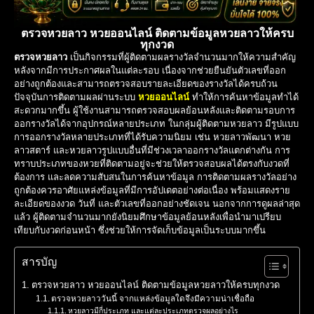
ตรวจหวยลาว หวยออนไลน์ ติดตามข้อมูลหวยลาวให้ครบ
ทุกงวด
ตรวจหวยลาว
เป็นกิจกรรมที่ผู้ติดตามผลรางวัลจำนวนมากให้ความสำคัญ
หลังจากมีการประกาศผลในแต่ละรอบ เนื่องจากช่วยยืนยันตัวเลขที่ออก
อย่างถูกต้องและสามารถตรวจสอบรายละเอียดของรางวัลได้ครบถ้วน
ปัจจุบันการติดตามผลผ่านระบบ
หวยออนไลน์
ทำให้การค้นหาข้อมูลทำได้
สะดวกมากขึ้น ผู้ใช้งานสามารถตรวจสอบผลย้อนหลังและติดตามรอบการ
ออกรางวัลได้จากอุปกรณ์หลายประเภท ในกลุ่มผู้ติดตามหวยลาว มีรูปแบบ
การออกรางวัลหลายประเภทที่ได้รับความนิยม เช่น หวยลาวพัฒนา หวย
ลาวสตาร์ และหวยลาวรูปแบบอื่นที่มีช่วงเวลาออกรางวัลแตกต่างกัน การ
ทราบประเภทของหวยที่ติดตามอยู่จะช่วยให้ตรวจสอบผลได้ตรงกับงวดที่
ต้องการ และลดความสับสนในการค้นหาข้อมูล การติดตามผลรางวัลอย่าง
ถูกต้องควรอาศัยแหล่งข้อมูลที่มีการอัปเดตอย่างต่อเนื่อง พร้อมแสดงราย
ละเอียดของงวด วันที่ และตัวเลขที่ออกอย่างชัดเจน นอกจากการดูผลล่าสุด
แล้ว ผู้ติดตามจำนวนมากยังนิยมศึกษาข้อมูลย้อนหลังเพื่อนำมาเปรียบ
เทียบกับงวดก่อนหน้า ซึ่งช่วยให้การจัดเก็บข้อมูลเป็นระบบมากขึ้น
สารบัญ
ตรวจหวยลาว หวยออนไลน์ ติดตามข้อมูลหวยลาวให้ครบทุกงวด
ตรวจหวยลาววันนี้ จากแหล่งข้อมูลใดจึงมีความน่าเชื่อถือ
หวยลาวมีกี่ประเภท และแต่ละประเภทตรวจผลอย่างไร