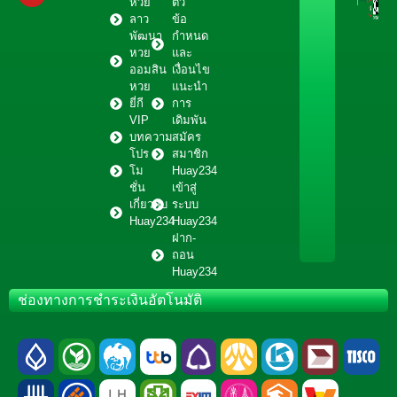
หวย
ตัว
ลาว
ข้อ
พัฒนา
กำหนด
หวย
และ
ออมสิน
เงื่อนไข
หวย
แนะนำ
ยี่กี
การ
VIP
เดิมพัน
บทความ
สมัคร
โปร
สมาชิก
โม
Huay234
ชั่น
เข้าสู่
เกี่ยวกับ
ระบบ
Huay234
Huay234
ฝาก-
ถอน
Huay234
ช่องทางการชำระเงินอัตโนมัติ