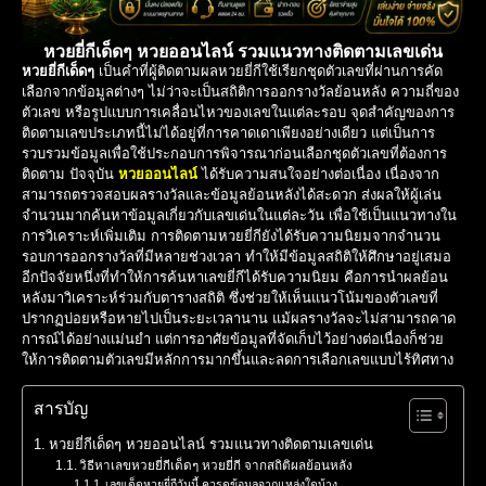
หวยยี่กีเด็ดๆ หวยออนไลน์ รวมแนวทางติดตามเลขเด่น
หวยยี่กีเด็ดๆ
เป็นคำที่ผู้ติดตามผลหวยยี่กีใช้เรียกชุดตัวเลขที่ผ่านการคัด
เลือกจากข้อมูลต่างๆ ไม่ว่าจะเป็นสถิติการออกรางวัลย้อนหลัง ความถี่ของ
ตัวเลข หรือรูปแบบการเคลื่อนไหวของเลขในแต่ละรอบ จุดสำคัญของการ
ติดตามเลขประเภทนี้ไม่ได้อยู่ที่การคาดเดาเพียงอย่างเดียว แต่เป็นการ
รวบรวมข้อมูลเพื่อใช้ประกอบการพิจารณาก่อนเลือกชุดตัวเลขที่ต้องการ
ติดตาม ปัจจุบัน
หวยออนไลน์
ได้รับความสนใจอย่างต่อเนื่อง เนื่องจาก
สามารถตรวจสอบผลรางวัลและข้อมูลย้อนหลังได้สะดวก ส่งผลให้ผู้เล่น
จำนวนมากค้นหาข้อมูลเกี่ยวกับเลขเด่นในแต่ละวัน เพื่อใช้เป็นแนวทางใน
การวิเคราะห์เพิ่มเติม การติดตามหวยยี่กียังได้รับความนิยมจากจำนวน
รอบการออกรางวัลที่มีหลายช่วงเวลา ทำให้มีข้อมูลสถิติให้ศึกษาอยู่เสมอ
อีกปัจจัยหนึ่งที่ทำให้การค้นหาเลขยี่กีได้รับความนิยม คือการนำผลย้อน
หลังมาวิเคราะห์ร่วมกับตารางสถิติ ซึ่งช่วยให้เห็นแนวโน้มของตัวเลขที่
ปรากฏบ่อยหรือหายไปเป็นระยะเวลานาน แม้ผลรางวัลจะไม่สามารถคาด
การณ์ได้อย่างแม่นยำ แต่การอาศัยข้อมูลที่จัดเก็บไว้อย่างต่อเนื่องก็ช่วย
ให้การติดตามตัวเลขมีหลักการมากขึ้นและลดการเลือกเลขแบบไร้ทิศทาง
สารบัญ
หวยยี่กีเด็ดๆ หวยออนไลน์ รวมแนวทางติดตามเลขเด่น
วิธีหาเลขหวยยี่กีเด็ดๆ หวยยี่กี จากสถิติผลย้อนหลัง
เลขเด็ดหวยยี่กีวันนี้ ควรดูข้อมูลจากแหล่งใดบ้าง