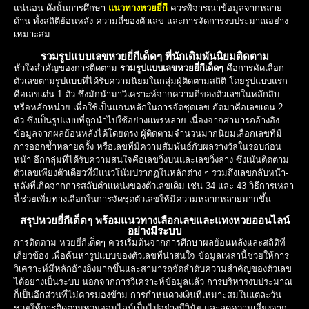
แน่นอน ดังนั้นการศึกษา
แนวทางหวยยี่กี
ควรพิจารณาข้อมูลจากหลาย
ด้าน ทั้งสถิติย้อนหลัง ความถี่ของตัวเลข และการจัดการงบประมาณอย่าง
เหมาะสม
รวมรูปแบบเลขหวยยี่กีเด็ดๆ ที่นักเดิมพันนิยมติดตาม
หัวใจสำคัญของการติดตาม
รวมรูปแบบเลขหวยยี่กีเด็ดๆ
คือการคัดเลือก
ตัวเลขตามรูปแบบที่ได้รับความนิยมในกลุ่มผู้ติดตามสถิติ โดยรูปแบบแรก
คือเลขเด่น 1 ตัว ซึ่งมักนำมาวิเคราะห์จากความถี่ของตัวเลขในหลักสิบ
หรือหลักหน่วย เพื่อใช้เป็นแกนหลักในการจัดชุดเลข ถัดมาคือเลขเด่น 2
ตัว ซึ่งเป็นรูปแบบที่ถูกนำไปใช้อย่างแพร่หลาย เนื่องจากสามารถอ้างอิง
ข้อมูลจากผลย้อนหลังได้โดยตรง ผู้ติดตามจำนวนมากนิยมเลือกเลขที่มี
การออกซ้ำหลายครั้ง หรือเลขที่มีความสัมพันธ์กับผลรางวัลในรอบก่อน
หน้า อีกกลุ่มที่ได้รับความสนใจคือเลขวิ่งบนและเลขวิ่งล่าง ซึ่งเน้นติดตาม
ตัวเลขเพียงตัวเดียวที่มีแนวโน้มปรากฏในหลักต่าง ๆ รวมถึงเลขกลับหน้า-
หลังที่เกิดจากการสลับตำแหน่งของตัวเลขเดิม เช่น 34 และ 43 วิธีการเหล่า
นี้ช่วยเพิ่มทางเลือกในการจัดชุดตัวเลขให้มีความหลากหลายมากขึ้น
สรุปหวยยี่กีเด็ดๆ พร้อมแนวทางเลือกเลขและแทงหวยออนไลน์
อย่างมีระบบ
การติดตาม หวยยี่กีเด็ดๆ ควรเริ่มต้นจากการศึกษาผลย้อนหลังและสถิติที่
เกี่ยวข้อง เพื่อค้นหารูปแบบของตัวเลขที่น่าสนใจ ข้อมูลเหล่านี้ช่วยให้การ
วิเคราะห์มีหลักอ้างอิงมากขึ้นและสามารถจัดลำดับความสำคัญของตัวเลข
ได้อย่างเป็นระบบ นอกจากการวิเคราะห์ข้อมูลแล้ว การบริหารงบประมาณ
ก็เป็นอีกส่วนที่ไม่ควรมองข้าม การกำหนดวงเงินที่เหมาะสมในแต่ละวัน
ช่วยให้การติดตามหวยออนไลน์เป็นไปอย่างมีวินัย และลดความเสี่ยงจาก