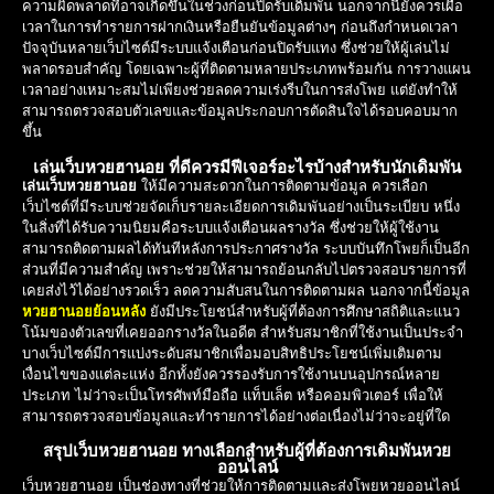
ความผิดพลาดที่อาจเกิดขึ้นในช่วงก่อนปิดรับเดิมพัน นอกจากนี้ยังควรเผื่อ
เวลาในการทำรายการฝากเงินหรือยืนยันข้อมูลต่างๆ ก่อนถึงกำหนดเวลา
ปัจจุบันหลายเว็บไซต์มีระบบแจ้งเตือนก่อนปิดรับแทง ซึ่งช่วยให้ผู้เล่นไม่
พลาดรอบสำคัญ โดยเฉพาะผู้ที่ติดตามหลายประเภทพร้อมกัน การวางแผน
เวลาอย่างเหมาะสมไม่เพียงช่วยลดความเร่งรีบในการส่งโพย แต่ยังทำให้
สามารถตรวจสอบตัวเลขและข้อมูลประกอบการตัดสินใจได้รอบคอบมาก
ขึ้น
เล่นเว็บหวยฮานอย ที่ดีควรมีฟีเจอร์อะไรบ้างสำหรับนักเดิมพัน
เล่นเว็บหวยฮานอย
ให้มีความสะดวกในการติดตามข้อมูล ควรเลือก
เว็บไซต์ที่มีระบบช่วยจัดเก็บรายละเอียดการเดิมพันอย่างเป็นระเบียบ หนึ่ง
ในสิ่งที่ได้รับความนิยมคือระบบแจ้งเตือนผลรางวัล ซึ่งช่วยให้ผู้ใช้งาน
สามารถติดตามผลได้ทันทีหลังการประกาศรางวัล ระบบบันทึกโพยก็เป็นอีก
ส่วนที่มีความสำคัญ เพราะช่วยให้สามารถย้อนกลับไปตรวจสอบรายการที่
เคยส่งไว้ได้อย่างรวดเร็ว ลดความสับสนในการติดตามผล นอกจากนี้ข้อมูล
หวยฮานอยย้อนหลัง
ยังมีประโยชน์สำหรับผู้ที่ต้องการศึกษาสถิติและแนว
โน้มของตัวเลขที่เคยออกรางวัลในอดีต สำหรับสมาชิกที่ใช้งานเป็นประจำ
บางเว็บไซต์มีการแบ่งระดับสมาชิกเพื่อมอบสิทธิประโยชน์เพิ่มเติมตาม
เงื่อนไขของแต่ละแห่ง อีกทั้งยังควรรองรับการใช้งานบนอุปกรณ์หลาย
ประเภท ไม่ว่าจะเป็นโทรศัพท์มือถือ แท็บเล็ต หรือคอมพิวเตอร์ เพื่อให้
สามารถตรวจสอบข้อมูลและทำรายการได้อย่างต่อเนื่องไม่ว่าจะอยู่ที่ใด
สรุปเว็บหวยฮานอย ทางเลือกสำหรับผู้ที่ต้องการเดิมพันหวย
ออนไลน์
เว็บหวยฮานอย เป็นช่องทางที่ช่วยให้การติดตามและส่งโพยหวยออนไลน์