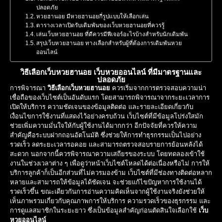
ปลอดภัย
หวยฮานอย มีหวยฮานอยกี่รูปแบบให้เลือกเล่น
ตารางเวลาเปิดรับเดิมพันของเว็บหวยฮานอยที่ควรรู้
เล่นเว็บหวยฮานอย ที่ดีควรมีฟีเจอร์อะไรบ้างสำหรับนักเดิมพัน
สรุปเว็บหวยฮานอย ทางเลือกสำหรับผู้ที่ต้องการเดิมพันหวย
ออนไลน์
วิธีเลือกเว็บหวยฮานอย เว็บหวยออนไลน์ ที่มีมาตรฐานและ
ปลอดภัย
การพิจารณา
วิธีเลือกเว็บหวยฮานอย
ควรเริ่มจากการตรวจสอบความน่า
เชื่อถือของเว็บไซต์เป็นอันดับแรก โดยสามารถพิจารณาจากระยะเวลาการ
เปิดให้บริการ ความชัดเจนของข้อมูลติดต่อ และรายละเอียดเกี่ยวกับ
เงื่อนไขการใช้งานที่แสดงไว้อย่างครบถ้วน เว็บไซต์ที่มีข้อมูลโปร่งใสมัก
ช่วยเพิ่มความมั่นใจให้กับผู้ใช้งานได้มากกว่า อีกปัจจัยที่ควรให้ความ
สำคัญคือระบบฝากถอนอัตโนมัติ ซึ่งช่วยให้การทำธุรกรรมเป็นไปอย่าง
รวดเร็ว ลดระยะเวลารอคอย และสามารถตรวจสอบรายการย้อนหลังได้
สะดวก นอกจากนี้ควรพิจารณาความเสถียรของระบบ โดยทดลองเข้าใช้
งานในช่วงเวลาต่าง ๆ เพื่อดูว่าหน้าเว็บไซต์โหลดได้ต่อเนื่องหรือไม่ การให้
บริการลูกค้าก็เป็นอีกส่วนที่ไม่ควรมองข้าม เว็บไซต์ที่มีช่องทางติดต่อหลาก
หลายและสามารถให้ข้อมูลได้ชัดเจน จะช่วยแก้ไขปัญหาการใช้งานได้
รวดเร็วขึ้น ขณะเดียวกันการอ่านความคิดเห็นจากผู้ใช้งานจริงยังช่วยให้
เห็นภาพรวมเกี่ยวกับคุณภาพการให้บริการ ความรวดเร็วของธุรกรรม และ
การดูแลสมาชิกในระยะยาว ซึ่งเป็นข้อมูลสำคัญก่อนตัดสินใจเลือกใช้
เว็บ
หวยออนไลน์