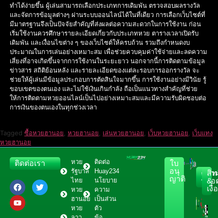
ทำได้ง่ายขึ้น ผู้เล่นสามารถเลือกประเภทการเดิมพัน ตรวจสอบผลรางวัล
และจัดการข้อมูลต่างๆ ผ่านระบบออนไลน์ได้ในที่เดียว การเลือกเว็บไซต์ที่
มีมาตรฐานจึงเป็นปัจจัยสำคัญที่ส่งผลต่อความสะดวกในการใช้งาน ก่อน
เริ่มใช้งานควรศึกษารายละเอียดเกี่ยวกับประเภทหวย ตารางเวลาเปิดรับ
เดิมพัน และเงื่อนไขต่าง ๆ ของเว็บไซต์ให้ครบถ้วน รวมถึงกำหนดงบ
ประมาณในการเล่นอย่างเหมาะสม เพื่อช่วยควบคุมค่าใช้จ่ายและลดความ
เสี่ยงที่อาจเกิดขึ้นจากการใช้งานในระยะยาว นอกจากนี้การติดตามข้อมูล
ข่าวสาร สถิติย้อนหลัง และรายละเอียดของแต่ละรอบการออกรางวัล จะ
ช่วยให้ผู้เล่นมีข้อมูลประกอบการตัดสินใจมากขึ้น การใช้งานอย่างมีวินัย รู้
ขอบเขตของตนเอง และไม่ใช้เงินเกินกำลัง ถือเป็นแนวทางสำคัญที่ช่วย
ให้การติดตามหวยออนไลน์เป็นไปอย่างเหมาะสมและมีความรับผิดชอบต่อ
การเงินของตนเองในทุกช่วงเวลา
Tagged
ซื้อหวยฮานอย
,
หวยฮานอย
,
เล่นหวยฮานอย
,
เว็บหวยฮานอย
,
เว็บแทง
หวยฮานอย
หวย
ติดต่อ
ติดต่อเรา
ใบ
อนุ
รัฐบาล
Huay234
ควา
สิทธ
ญาติ
ไทย
นโยบาย
ปลอด
&
เงื
หวย
ความ
ฮานอย
เป็นส่วน
หวย
ตัว
ลาว
ข้อ