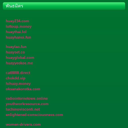
พันธมิตร
huay234.com
lottoup.money
huaythai.lol
huayhanoi.fun
huaylao.fun
huayset.co
huayglobal.com
huayyeekee.me
cat8888.direct
chokdd.vip
hihuay.money
oksanakorotka.com
radiointernetowe.online
youthworkresource.com
luchinovisconti.net
enlightened-consciousness.com
women-drivers.com