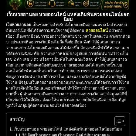
เว็บหวยฮานอย หวยออนไลน์ แหล่งเดิมพันหวยออนไลน์ยอด
นิยม
เว็บหวยฮานอย
เป็นช่องทางสำหรับส่งโพยและติดตามผลรางวัลผ่านระบบ
อินเทอร์เน็ต ซึ่งได้รับความสนใจจากผู้ที่ติดตาม
หวยออนไลน์
อย่างต่อ
เนื่อง เนื่องจากมีรอบการออกรางวัลหลายช่วงเวลาในแต่ละวัน ต่างจากหวย
บางประเภทที่ออกรางวัลเพียงไม่กี่ครั้งต่อเดือน จึงทำให้ผู้เล่นสามารถ
วางแผนการส่งโพยและติดตามผลได้บ่อยขึ้น อีกจุดหนึ่งที่ทำให้หวยฮานอย
ได้รับความนิยม คือ ความหลากหลายของรูปแบบการเดิมพัน ไม่ว่าจะเป็น
เลข 2 ตัว เลข 3 ตัว หรือการเดิมพันในลักษณะวิ่งเลข ทำให้ผู้เล่นสามารถ
เลือกแนวทางที่สอดคล้องกับงบประมาณของตนเองได้ นอกจากนี้ระบบ
ออนไลน์ยังช่วยลดขั้นตอนในการทำรายการ เพราะสามารถตรวจสอบ
ข้อมูลการเดิมพัน ประวัติการส่งโพย และผลรางวัลย้อนหลังได้จากบัญชีผู้
ใช้งาน ปัจจุบันเว็บหวยฮานอยจำนวนมากพัฒนาระบบให้รองรับการใช้งาน
ผ่านโทรศัพท์มือถือและคอมพิวเตอร์ ทำให้การทำรายการมีความสะดวก
มากขึ้น ผู้เล่นสามารถติดตามข่าวสาร ตารางออกรางวัล และข้อมูลสถิติที่
เกี่ยวข้องได้ในที่เดียว ส่งผลให้หวยฮานอยกลายเป็นอีกหนึ่งทางเลือกที่ถูก
พูดถึงในกลุ่มผู้ติดตามหวยออนไลน์อย่างต่อเนื่อง
สารบัญ
เว็บหวยฮานอย หวยออนไลน์ แหล่งเดิมพันหวยออนไลน์ยอดนิยม
วิธีเลือกเว็บหวยฮานอย เว็บหวยออนไลน์ ที่มีมาตรฐานและ