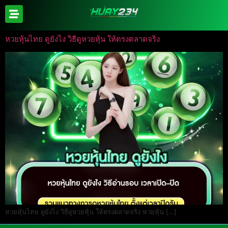
หวยหุ้นไทย ดูยังไง วิธีดูหวยหุ้น ให้ตรงตลาดจริง
หวยหุ้นไทย ดูยังไง วิธีดูหวยหุ้น ให้ตรงตลาดจริง หวยหุ้น […]