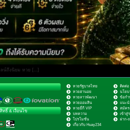
น์ถึงนิยม หวย […]
หวยรัฐบาลไทย
ติดต่
หวยฮานอย
นโยบา
หวยลาวพัฒนา
ข้อกำ
หวยออมสิน
แนะนำ
หวยยี่กี VIP
สมัคร
สิทธิ์ & เงื่อนไข
บทความ
เข้าส
โปรโมชั่น
ฝาก-
เกี่ยวกับ Huay234