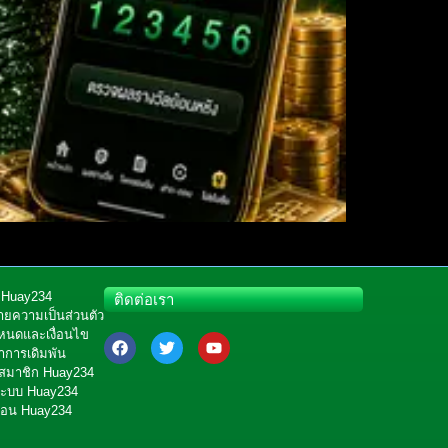
อ Huay234
ติดต่อเรา
ยความเป็นส่วนตัว
หนดและเงื่อนไข
การเดิมพัน
สมาชิก Huay234
ู่ระบบ Huay234
ถอน Huay234