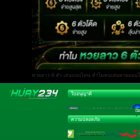
หวยลาว 6 ตัว เล่นแบบไหน ทำไมคนเล่นหวยออนไล
ใบอนุญาติ
ความปลอดภัย