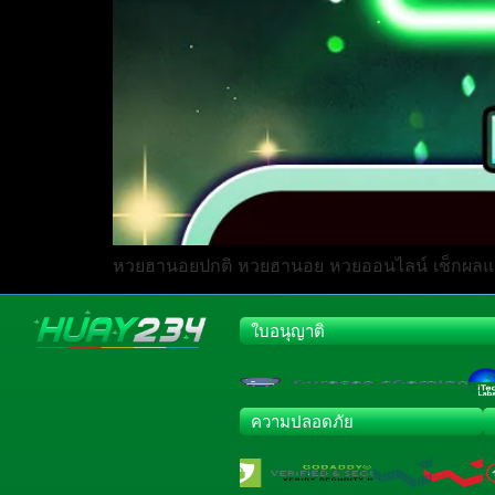
หวยฮานอยปกติ หวยฮานอย หวยออนไลน์ เช็กผลแล
ใบอนุญาติ
ความปลอดภัย