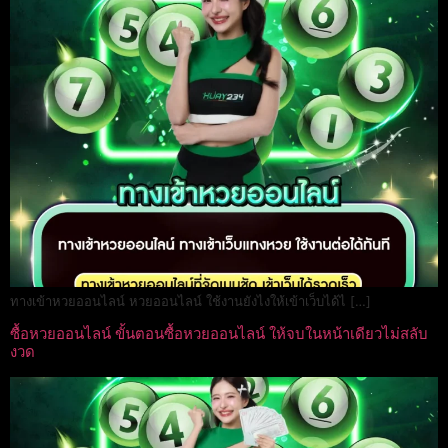
ทางเข้าหวยออนไลน์ หวยออนไลน์ ใช้งานยังไงให้เข้าเว็บได้ไ […]
ซื้อหวยออนไลน์ ขั้นตอนซื้อหวยออนไลน์ ให้จบในหน้าเดียวไม่สลับ
งวด