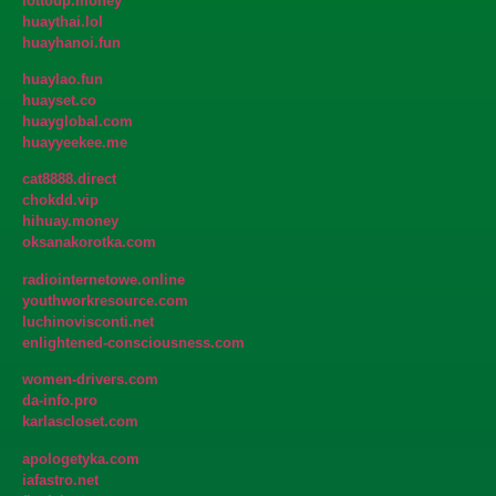
lottoup.money
huaythai.lol
huayhanoi.fun
huaylao.fun
huayset.co
huayglobal.com
huayyeekee.me
cat8888.direct
chokdd.vip
hihuay.money
oksanakorotka.com
radiointernetowe.online
youthworkresource.com
luchinovisconti.net
enlightened-consciousness.com
women-drivers.com
da-info.pro
karlascloset.com
apologetyka.com
iafastro.net