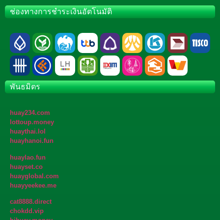
ช่องทางการชำระเงินอัตโนมัติ
พันธมิตร
huay234.com
lottoup.money
huaythai.lol
huayhanoi.fun
huaylao.fun
huayset.co
huayglobal.com
huayyeekee.me
cat8888.direct
chokdd.vip