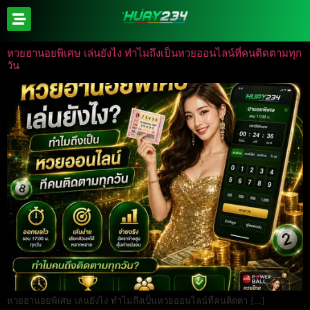
หวยฮานอยพิเศษ เล่นยังไง ทำไมถึงเป็นหวยออนไลน์ที่คนติดตามทุก
วัน
หวยฮานอยพิเศษ เล่นยังไง ทำไมถึงเป็นหวยออนไลน์ที่คนติดตา […]