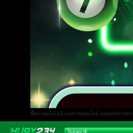
ซื้อหวยออนไลน์ เล่นหวยออนไลน์ ปลอดภัยหายห่ว
ใบอนุญาติ