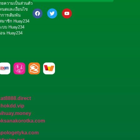
ยความเป็นส่วนตัว
หนดและเงื่อนไข
การเดิมพัน
สมาชิก Huay234
ู่ระบบ Huay234
ถอน Huay234
cat8888.direct
chokdd.vip
hihuay.money
oksanakorotka.com
apologetyka.com