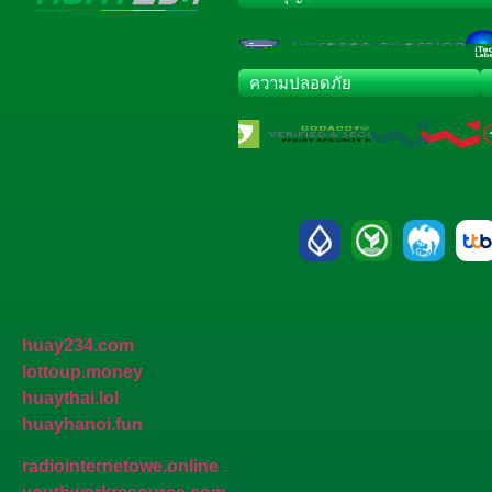
ความปลอดภัย
huay234.com
lottoup.money
huaythai.lol
huayhanoi.fun
radiointernetowe.online