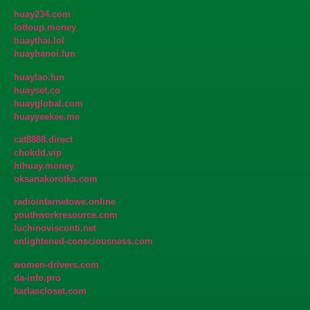
huay234.com
lottoup.money
huaythai.lol
huayhanoi.fun
huaylao.fun
huayset.co
huayglobal.com
huayyeekee.me
cat8888.direct
chokdd.vip
hihuay.money
oksanakorotka.com
radiointernetowe.online
youthworkresource.com
luchinovisconti.net
enlightened-consciousness.com
women-drivers.com
da-info.pro
karlascloset.com