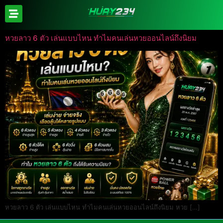
หวยลาว 6 ตัว เล่นแบบไหน ทำไมคนเล่นหวยออนไลน์ถึงนิยม
หวยลาว 6 ตัว เล่นแบบไหน ทำไมคนเล่นหวยออนไลน์ถึงนิยม หวย […]