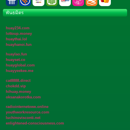
พันธมิตร
huay234.com
lottoup.money
huaythai.lol
huayhanoi.fun
huaylao.fun
huayset.co
huayglobal.com
huayyeekee.me
cat8888.direct
chokdd.vip
hihuay.money
oksanakorotka.com
radiointernetowe.online
youthworkresource.com
luchinovisconti.net
enlightened-consciousness.com