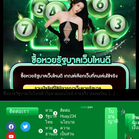
ซื้อหวยรัฐบาลเว็บไหนดี เว็บหวยออนไลน์ จ่ายจริง ปลอดภัยม […]
หวย
ติดต่อ
ติดต่อเรา
ใบ
อนุ
รัฐบาล
Huay234
ควา
สิทธ
ญาติ
ไทย
นโยบาย
ปลอด
&
เงื
หวย
ความ
ฮานอย
เป็นส่วน