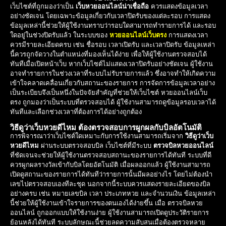
เว็บไซต์ที่ถูกมองว่าเป็น
เว็บหวยออนไลน์น่าเชื่อถือ
ควรแสดงข้อมูลเวลา
อย่างชัดเจน โดยเฉพาะข้อมูลเกี่ยวกับเวลาปิดรับของแต่ละรอบ การแสดง
ข้อมูลเหล่านี้ช่วยให้ผู้ใช้งานทราบว่ารอบใดสามารถทำรายการได้ และรอบ
ใดอยู่ในช่วงปิดรับแล้ว ในระบบของ
หวยออนไลน์เว็บตรง
การแสดงเวลา
ควรมีรายละเอียดครบ เช่น ชื่อรอบ เวลาเปิดรับ และเวลาปิดรับ ข้อมูลเหล่า
นี้ควรถูกจัดวางในตำแหน่งที่มองเห็นได้ง่าย เพื่อให้ผู้ใช้งานตรวจสอบได้
ทันทีเมื่อเปิดหน้าเว็บ หากเว็บไซต์ไม่แสดงเวลาปิดรับอย่างชัดเจน ผู้ใช้งาน
อาจทำรายการในช่วงเวลาที่ระบบไม่รับรายการแล้ว ซึ่งอาจทำให้เกิดความ
เข้าใจคลาดเคลื่อนเกี่ยวกับสถานะของรายการ การจัดการข้อมูลเวลาอย่าง
เป็นระเบียบจึงเป็นหนึ่งในปัจจัยสำคัญที่ช่วยให้เว็บไซต์ หวยออนไลน์เว็บ
ตรง ถูกมองว่าเป็นระบบที่ตรวจสอบได้ ผู้ใช้งานสามารถดูข้อมูลรอบเวลาได้
ทันทีและเลือกช่วงเวลาที่ต้องการได้อย่างถูกต้อง
วิธีดูว่าเว็บหวยดีไหม ต้องตรวจสอบการผูกผลกับบิลอัตโนมัติ
การพิจารณาว่าเว็บไซต์ใดเหมาะกับการใช้งานสามารถเริ่มจาก
วิธีดูว่าเว็บ
หวยดีไหม
ผ่านระบบตรวจสอบบิล เว็บไซต์ที่มีระบบ
ตรวจบิลหวยออนไลน์
ที่ชัดเจนจะช่วยให้ผู้ใช้งานตรวจสอบสถานะของรายการได้ทันที ระบบที่ดี
ควรผูกผลรางวัลเข้ากับบิลโดยอัตโนมัติ เมื่อผลออกแล้ว ผู้ใช้งานสามารถ
เปิดดูสถานะของรายการได้ทันทีว่ารายการนั้นมีผลอย่างไร โดยไม่ต้องนำ
เลขไปตรวจสอบเองทีละชุด นอกจากนี้ระบบควรแสดงรายละเอียดของบิล
อย่างครบ เช่น หมายเลขบิล เวลา ประเภทหวย และจำนวนเงิน ข้อมูลเหล่า
นี้ช่วยให้ผู้ใช้งานเข้าใจรายการของตนเองได้ง่ายขึ้น เมื่อ ตรวจบิลหวย
ออนไลน์ ถูกออกแบบให้ใช้งานง่าย ผู้ใช้งานสามารถเปิดดูประวัติรายการ
ย้อนหลังได้ทันที ระบบลักษณะนี้ช่วยลดความสับสนเมื่อต้องตรวจหลาย