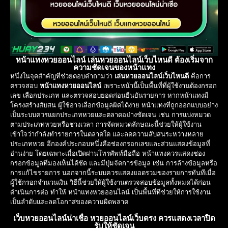
หน้าแทงหวยออนไลน์ เล่นหวยออนไลน์เว็บไหนดี ต้องเริ่มจาก
ความชัดเจนของหน้าแทง
หนึ่งในจุดสำคัญที่ช่วยตอบคำถามว่า
เล่นหวยออนไลน์เว็บไหนดี
คือการ
ตรวจสอบ
หน้าแทงหวยออนไลน์
เพราะหน้านี้เป็นพื้นที่ที่ผู้ใช้งานต้องกรอก
เลข เลือกประเภท และตรวจสอบยอดก่อนยืนยันรายการ หากหน้าแทงมี
โครงสร้างสับสน ผู้ใช้อาจเลือกข้อมูลผิดได้ง่าย หน้าแทงที่ถูกออกแบบอย่าง
เป็นระบบควรแยกประเภทหวยและตลาดอย่างชัดเจน เช่น การแบ่งหมวด
ตามประเภทหวยหรือช่วงเวลา การจัดหมวดลักษณะนี้ช่วยให้ผู้ใช้งาน
เข้าใจว่ากำลังทำรายการในตลาดใด และลดความสับสนระหว่างหลาย
ประเภทหวย อีกองค์ประกอบหนึ่งคือช่องกรอกเลขและส่วนแสดงข้อมูลที่
อ่านง่าย โดยเฉพาะเมื่อเปิดผ่านโทรศัพท์มือถือ หน้าแทงควรแสดงช่อง
กรอกข้อมูลที่มองเห็นได้ชัด และมีปุ่มจัดการข้อมูล เช่น การล้างข้อมูลหรือ
การแก้ไขรายการ นอกจากนี้ระบบควรแสดงยอดรวมของรายการทันทีเมื่อ
ผู้ใช้กรอกจำนวนเงิน วิธีนี้ช่วยให้ผู้ใช้งานตรวจสอบข้อมูลทั้งหมดได้ก่อน
ดำเนินการต่อ ทำให้ หน้าแทงหวยออนไลน์ เป็นพื้นที่ที่ช่วยให้การใช้งาน
เป็นลำดับและลดโอกาสของความผิดพลาด
เว็บหวยออนไลน์น่าเชื่อ หวยออนไลน์เว็บตรง ควรแสดงเวลาปิด
รับให้ชัดเจน