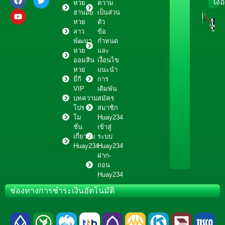
เงื
หวย
ความ
ฮานอย
เป็นส่วน
หวย
ตัว
ลาว
ข้อ
พัฒนา
กำหนด
หวย
และ
ออมสิน
เงื่อนไข
หวย
แนะนำ
ยี่กี
การ
VIP
เดิมพัน
บทความ
สมัคร
โปร
สมาชิก
โม
Huay234
ชั่น
เข้าสู่
เกี่ยวกับ
ระบบ
Huay234
Huay234
ฝาก-
ถอน
Huay234
ช่องทางการชำระเงินอัตโนมัติ